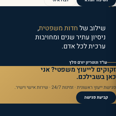
”
הסיפור המלא
דברו איתי
שילוב של
חדות משפטית
,
ניסיון עתיר שנים ומחויבות
ערכית לכל אדם.
עו״ד ונוטריון יורם פלץ
זקוקים לייעוץ משפטי? אני
כאן בשבילכם.
פגישת ייעוץ ראשונית · זמינות 24/7 · שירות אישי וישיר.
קביעת פגישה