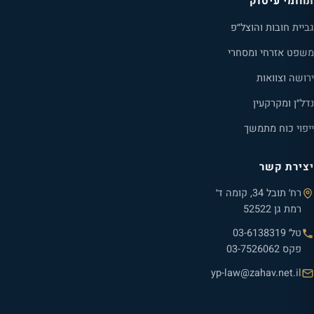
תחומי עיסוק
גביית חובות והוצל״פ
משפט אזרחי ומסחרי
ירושה וצוואות
נדל״ן ומקרקעין
ייפוי כוח מתמשך
יצירת קשר
רח׳ תובל 34, קומה ד׳
רמת גן 52522
טל׳
03-6138319
פקס
03-7526062
yp-law@zahav.net.il