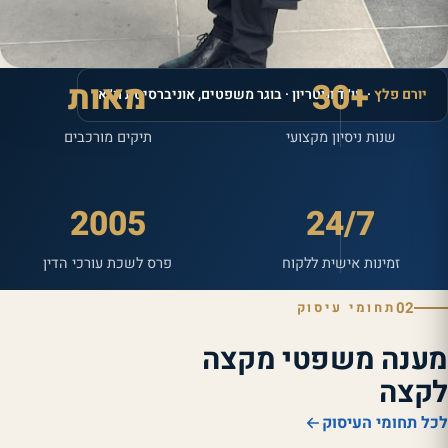
+30
מאות
יורם פלץ
· עו״ד ונוטריון · בוגר משפטים, אוניברסיטת ת״א
שנות ניסיון מקצועי
תיקים מורכבים
2005
24/7
זמינות אישית ללקוח
פרס לשכת עורכי הדין
02
תחומי עיסוק
מענה משפטי מקצה
לקצה
לכל תחומי העיסוק