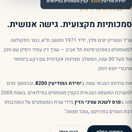
יחידת מודיעין
8200
· קצין משפטים במילואים
03
אודות עו״ד פלץ
סמכותיות מקצועית. גישה אנושית.
עו״ד ונוטריון יורם פלץ, יליד 1971 ותושב ת״א, בוגר הפקולטה
למשפטים באוניברסיטת תל אביב — עורך דין עתיר ניסיון עם ותק
של מעל 30 שנה, המשלב מצוינות אקדמית עם רקע ביטחוני
וציבורי יוצא דופן.
את שירותו הצבאי עשה ב
יחידת המודיעין 8200
, ובהמשך תרם
למערכת המשפט הצבאית כקצין משפטים במילואים. בשנת 2005
זכה ב
פרס לשכת עורכי הדין
מידי שרת המשפטים על התנדבותו
רבת השנים בפרויקט „שכר מצווה".